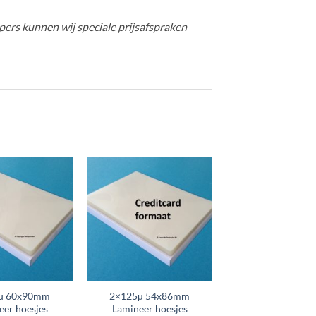
ers kunnen wij speciale prijsafspraken
µ 60x90mm
2×125µ 54x86mm
eer hoesjes
Lamineer hoesjes