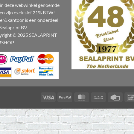
 in deze webwinkel genoemde
zen zijn exclusief 21% BTW!
er&kantoor is een onderdeel
Sealaprint BV.
yright © 2025 SEALAPRINT
BSHOP
Visa
PayPal
MasterCard
Cash
Credit
On
Card
Delivery