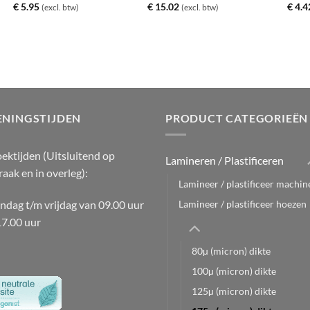
€
5.95
€
15.02
€
4.4
(excl. btw)
(excl. btw)
ENINGSTIJDEN
PRODUCT CATEGORIEËN
ektijden (Uitsluitend op
Lamineren / Plastificeren
raak en in overleg):
Lamineer / plastificeer machin
dag t/m vrijdag van 09.00 uur
Lamineer / plastificeer hoezen
17.00 uur
80µ (micron) dikte
100µ (micron) dikte
125µ (micron) dikte