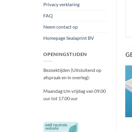
Privacy verklaring
FAQ
Neem contact op
Homepage Sealaprint BV
G
OPENINGSTIJDEN
Bezoektijden (Uitsluitend op
afspraak en in overleg):
Actie!
Maandag t/m vrijdag van 09.00
uur tot 17.00 uur
2×80µ 54x86mm
2×125µ 303x426mm
Lamineer hoesjes
(A3) Lamineer hoezen