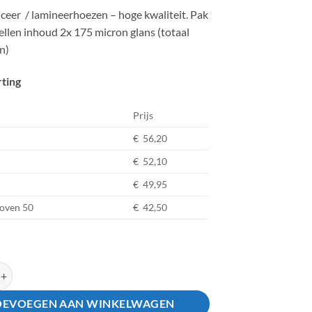
iceer / lamineerhoezen – hoge kwaliteit. Pak
ellen inhoud 2x 175 micron glans (totaal
n)
rting
Prijs
€ 56,20
€ 52,10
€ 49,95
boven 50
€ 42,50
x426mm (A3) Lamineer hoezen aantal
OEVOEGEN AAN WINKELWAGEN