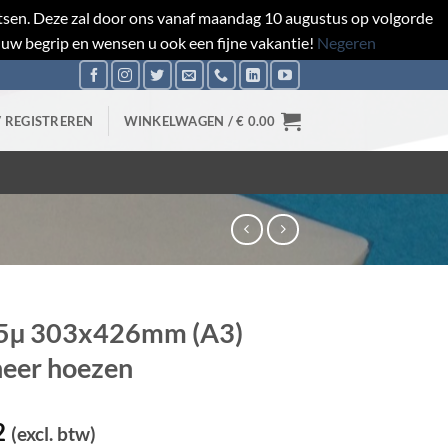
aatsen. Deze zal door ons vanaf maandag 10 augustus op volgorde
 uw begrip en wensen u ook een fijne vakantie!
Negeren
/ REGISTREREN
WINKELWAGEN /
€
0.00
5µ 303x426mm (A3)
eer hoezen
2
(excl. btw)