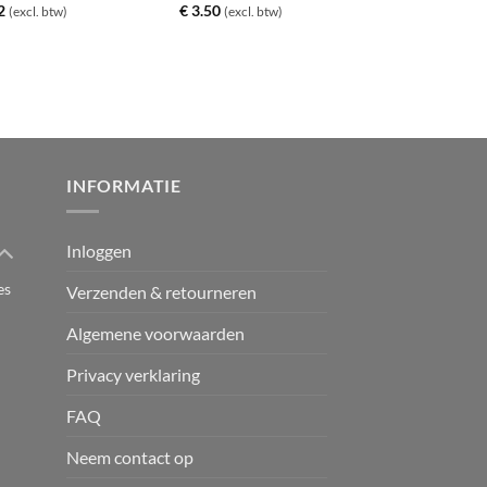
2
€
3.50
(excl. btw)
(excl. btw)
INFORMATIE
Inloggen
es
Verzenden & retourneren
Algemene voorwaarden
Privacy verklaring
FAQ
Neem contact op