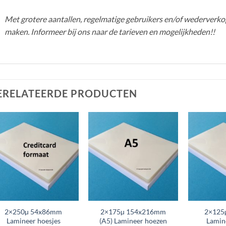
Met grotere aantallen, regelmatige gebruikers en/of wederverkop
maken. Informeer bij ons naar de tarieven en mogelijkheden!!
ERELATEERDE PRODUCTEN
2×250µ 54x86mm
2×175µ 154x216mm
2×125
Lamineer hoesjes
(A5) Lamineer hoezen
Lamin