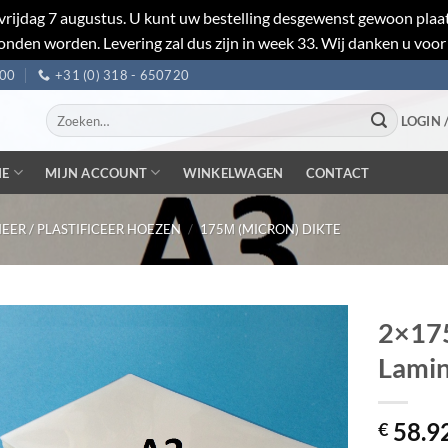
et vrijdag 7 augustus. U kunt uw bestelling desgewenst gewoon pl
nden worden. Levering zal dus zijn in week 33. Wij danken u voor
:00
+31 (0) 318 - 650720
Zoeken
LOGIN 
naar:
IE
MIJN ACCOUNT
WINKELWAGEN
CONTACT
EER / PLASTIFICEER HOEZEN
/
175Μ (MICRON) DIKTE
2×17
Lamin
58.9
€