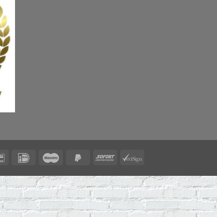
Bancontact
IDeal
Maestro
PayPal
Sofort
VeriSign
2