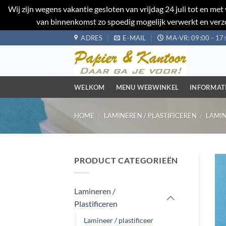
Wij zijn wegens vakantie gesloten van vrijdag 24 juli tot en m
van binnenkomst zo spoedig mogelijk verwerkt en verzo
Ga
ADRES
E-MAIL
MA-VR: 09:00 - 17
naar
inhoud
WELKOM
MENU WEBWINKEL
INFORMAT
HOME
/
LAMINEREN / PLASTIFICEREN
/
LAMIN
PRODUCT CATEGORIEËN
Lamineren /
Plastificeren
Lamineer / plastificeer