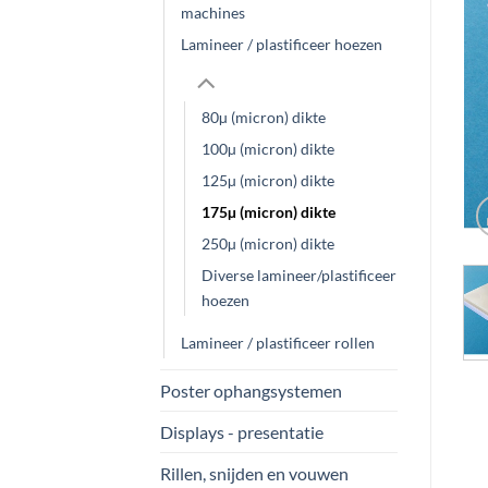
machines
Lamineer / plastificeer hoezen
80µ (micron) dikte
100µ (micron) dikte
125µ (micron) dikte
175µ (micron) dikte
250µ (micron) dikte
Diverse lamineer/plastificeer
hoezen
Lamineer / plastificeer rollen
Poster ophangsystemen
Displays - presentatie
Rillen, snijden en vouwen