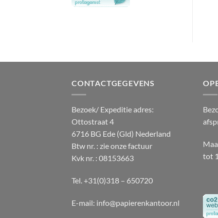
Oorspronkelijke
Huidige
€
3.42
€
44.59
€
39.13
(excl. btw)
(excl. btw)
prijs
prijs
was:
is:
€ 44.59.
€ 39.13.
CONTACTGEGEVENS
OP
Bezoek/ Expeditie adres:
Bezo
Ottostraat 4
afsp
6716 BG Ede (Gld) Nederland
Maan
Btw nr. : zie onze factuur
tot 
Kvk nr. : 08153663
Tel. +31(0)318 – 650720
E-mail:
info@papierenkantoor.nl