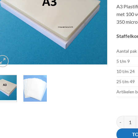
A3 Plastif
met 100 v
350 micro
Staffelko
Aantal pak
5 t/m 9
10 t/m 24
25 t/m 49
Artikelen 
2x175µ 303
T