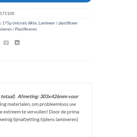
3175100
n:
175µ (micron) dikte
,
Lamineer / plastificeer
ineren / Plastificeren
totaal)
.
Afmeting: 303x426mm voor
ing materialen, om probleemloos uw
ne extreem te vervuilen! Door de prima
inig lijmafzetting tijdens lamineren)