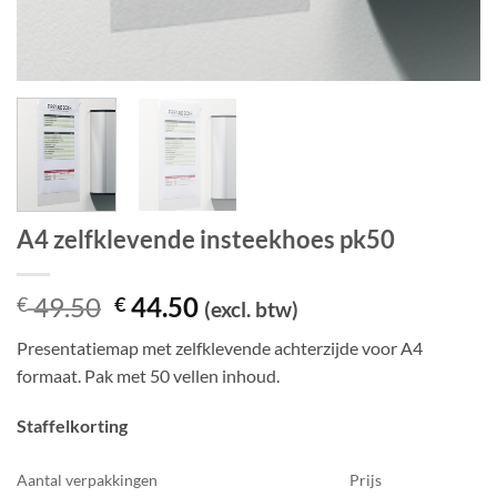
A4 zelfklevende insteekhoes pk50
Oorspronkelijke
Huidige
49.50
44.50
€
€
(excl. btw)
prijs
prijs
Presentatiemap met zelfklevende achterzijde voor A4
was:
is:
formaat. Pak met 50 vellen inhoud.
€ 49.50.
€ 44.50.
Staffelkorting
Aantal verpakkingen
Prijs