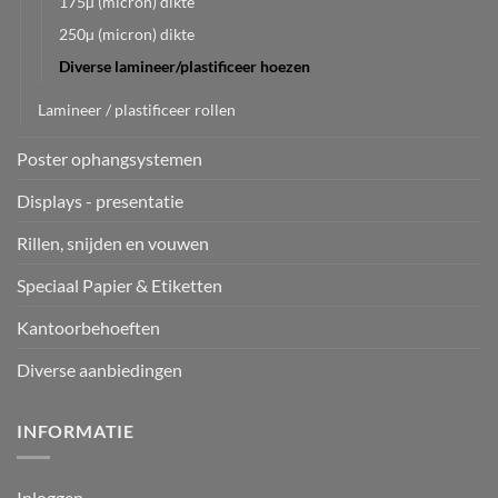
175µ (micron) dikte
250µ (micron) dikte
Diverse lamineer/plastificeer hoezen
Lamineer / plastificeer rollen
Poster ophangsystemen
Displays - presentatie
Rillen, snijden en vouwen
Speciaal Papier & Etiketten
Kantoorbehoeften
Diverse aanbiedingen
INFORMATIE
Inloggen