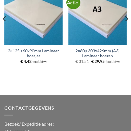
Actie!
2×125µ 60x90mm Lamineer
2×80µ 303x426mm (A3)
hoesjes
Lamineer hoezen
Oorspronkelijke
Huidige
€
4.42
€
31.51
€
29.95
(excl. btw)
(excl. btw)
prijs
prijs
was:
is:
€ 31.51.
€ 29.95.
CONTACTGEGEVENS
Bezoek/ Expeditie adres: