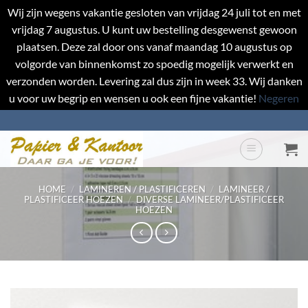
Wij zijn wegens vakantie gesloten van vrijdag 24 juli tot en met
vrijdag 7 augustus. U kunt uw bestelling desgewenst gewoon
plaatsen. Deze zal door ons vanaf maandag 10 augustus op
volgorde van binnenkomst zo spoedig mogelijk verwerkt en
verzonden worden. Levering zal dus zijn in week 33. Wij danken
u voor uw begrip en wensen u ook een fijne vakantie!
Negeren
Ga
naar
inhoud
HOME
/
LAMINEREN / PLASTIFICEREN
/
LAMINEER /
PLASTIFICEER HOEZEN
/
DIVERSE LAMINEER/PLASTIFICEER
HOEZEN