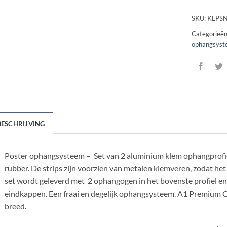
SKU:
KLPS
Categorieë
ophangsys
BESCHRIJVING
Poster ophangsysteem – Set van 2 aluminium klem ophangprofiel
rubber. De strips zijn voorzien van metalen klemveren, zodat he
set wordt geleverd met 2 ophangogen in het bovenste profiel en 
eindkappen. Een fraai en degelijk ophangsysteem. A1 Premium Q
breed.