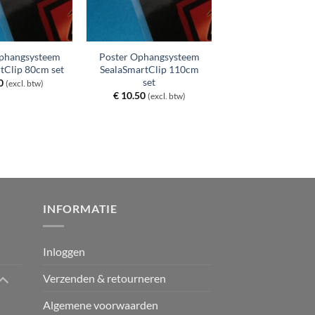
phangsysteem
Poster Ophangsysteem
tClip 80cm set
SealaSmartClip 110cm
set
0
(excl. btw)
€
10.50
(excl. btw)
INFORMATIE
Inloggen
Verzenden & retourneren
Algemene voorwaarden