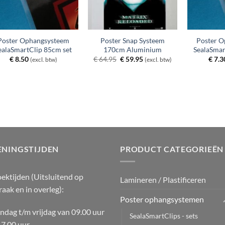
Poster Ophangsysteem
Poster Snap Systeem
Poster O
ealaSmartClip 85cm set
170cm Aluminium
SealaSmar
Oorspronkelijke
Huidige
€
8.50
€
64.95
€
59.95
€
7.3
(excl. btw)
(excl. btw)
prijs
prijs
was:
is:
€ 64.95.
€ 59.95.
ENINGSTIJDEN
PRODUCT CATEGORIEËN
ektijden (Uitsluitend op
Lamineren / Plastificeren
raak en in overleg):
Poster ophangsystemen
dag t/m vrijdag van 09.00 uur
SealaSmartClips - sets
17.00 uur