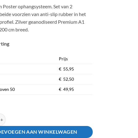
prijs
prijs
 Poster ophangsysteem. Set van 2
was:
is:
 beide voorzien van anti-slip rubber in het
€ 79.95.
€ 69.95.
 profiel. Zilver geanodiseerd Premium A1
 200 cm breed.
rting
Prijs
€ 55,95
€ 52,50
boven 50
€ 49,95
p Systeem 200cm Aluminium aantal
OEVOEGEN AAN WINKELWAGEN