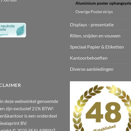
Aluminium poster ophangsys
Overige Posterstrips
Displays - presentatie
Rillen, snijden en vouwen
Speciaal Papier & Etiketten
Kantoorbehoeften
Diverse aanbiedingen
CLAIMER
 in deze webwinkel genoemde
zen zijn exclusief 21% BTW!
er&kantoor is een onderdeel
Sealaprint BV.
yright © 2025 SEALAPRINT