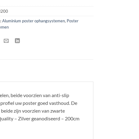
N200
n:
Aluminium poster ophangsystemen
,
Poster
temen
en, beide voorzien van anti-slip
t profiel uw poster goed vasthoud. De
beide zijn voorzien van zwarte
uality – Zilver geanodiseerd – 200cm