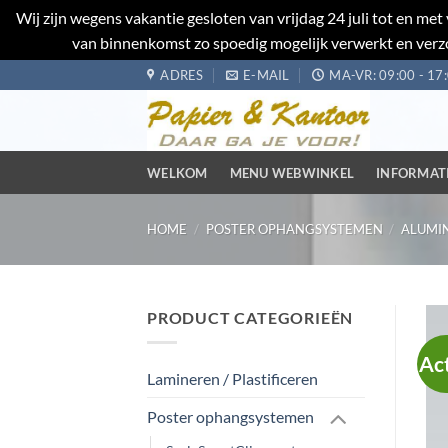
Wij zijn wegens vakantie gesloten van vrijdag 24 juli tot en m
van binnenkomst zo spoedig mogelijk verwerkt en verzo
Ga
ADRES
E-MAIL
MA-VR: 09:00 - 17
naar
inhoud
WELKOM
MENU WEBWINKEL
INFORMAT
HOME
/
POSTER OPHANGSYSTEMEN
/
ALUMI
PRODUCT CATEGORIEËN
Ac
Lamineren / Plastificeren
Poster ophangsystemen