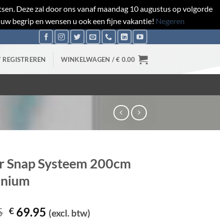
aatsen. Deze zal door ons vanaf maandag 10 augustus op volgorde
 uw begrip en wensen u ook een fijne vakantie!
Negeren
/ REGISTREREN
WINKELWAGEN /
€
0.00
r Snap Systeem 200cm
inium
Oorspronkelijke
Huidige
5
69.95
€
(excl. btw)