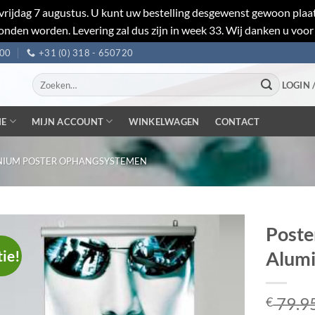
et vrijdag 7 augustus. U kunt uw bestelling desgewenst gewoon pl
nden worden. Levering zal dus zijn in week 33. Wij danken u voor
:00
+31 (0) 318 - 650720
Zoeken
LOGIN 
naar:
IE
MIJN ACCOUNT
WINKELWAGEN
CONTACT
NIUM POSTER OPHANGSYSTEMEN
Poste
tie!
Alum
79.9
€