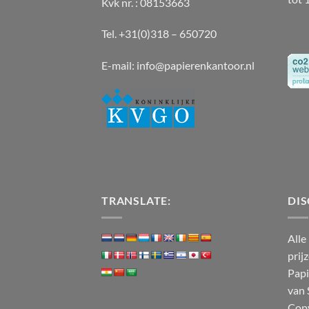
Kvk nr. : 08153663
Tel. +31(0)318 – 650720
E-mail:
info@papierenkantoor.nl
TRANSLATE:
DIS
Alle
prij
Papi
van 
Cop