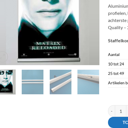
Aluminium
profielen,
achterste
Quality –
Staffelko
Aantal
10 tot 24
25 tot 49
Artikelen 
Poster Sna
T