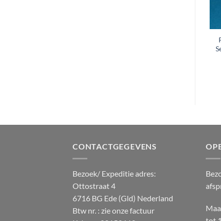
Poster Ophangsysteem
Poster Ophangsysteem
SealaSmartClip 170cm
SealaSmartClip 42cm set
S
set
€
5.25
(excl. btw)
€
19.95
(excl. btw)
CONTACTGEGEVENS
OP
Bezoek/ Expeditie adres:
Bezo
Ottostraat 4
afsp
6716 BG Ede (Gld) Nederland
Maan
Btw nr. : zie onze factuur
tot 