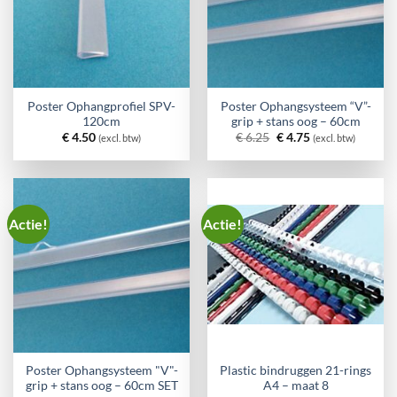
Poster Ophangprofiel SPV-
Poster Ophangsysteem “V”-
120cm
grip + stans oog – 60cm
Oorspronkelijke
Huidige
€
4.50
€
6.25
€
4.75
(excl. btw)
(excl. btw)
prijs
prijs
was:
is:
€ 6.25.
€ 4.75.
Actie!
Actie!
Poster Ophangsysteem "V"-
Plastic bindruggen 21-rings
grip + stans oog – 60cm SET
A4 – maat 8