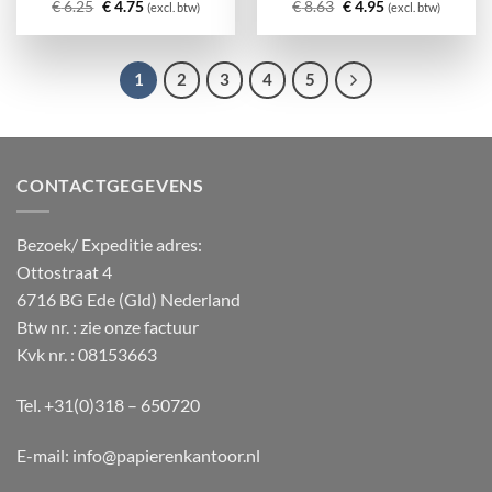
Oorspronkelijke
Huidige
Oorspronkelijke
Huidige
€
6.25
€
4.75
€
8.63
€
4.95
(excl. btw)
(excl. btw)
prijs
prijs
prijs
prijs
was:
is:
was:
is:
€ 6.25.
€ 4.75.
€ 8.63.
€ 4.95.
1
2
3
4
5
CONTACTGEGEVENS
Bezoek/ Expeditie adres:
Ottostraat 4
6716 BG Ede (Gld) Nederland
Btw nr. : zie onze factuur
Kvk nr. : 08153663
Tel. +31(0)318 – 650720
E-mail:
info@papierenkantoor.nl