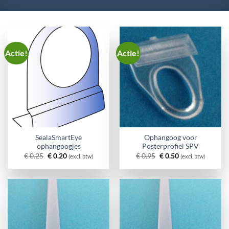
Actie!
Actie!
SealaSmartEye
Ophangoog voor
ophangoogjes
Posterprofiel SPV
Oorspronkelijke
Huidige
Oorspronkelijke
Huidige
€
0.25
€
0.20
€
0.95
€
0.50
(excl. btw)
(excl. btw)
prijs
prijs
prijs
prijs
was:
is:
was:
is:
€ 0.25.
€ 0.20.
€ 0.95.
€ 0.50.