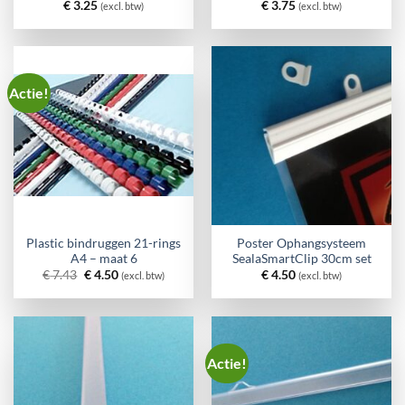
€
3.25
€
3.75
(excl. btw)
(excl. btw)
Actie!
Plastic bindruggen 21-rings
Poster Ophangsysteem
A4 – maat 6
SealaSmartClip 30cm set
Oorspronkelijke
Huidige
€
7.43
€
4.50
€
4.50
(excl. btw)
(excl. btw)
prijs
prijs
was:
is:
€ 7.43.
€ 4.50.
Actie!