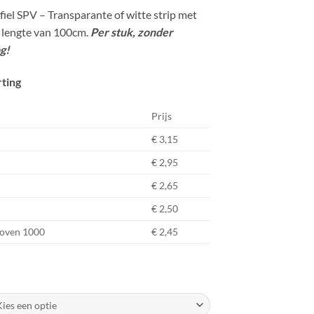
iel SPV – Transparante of witte strip met
e lengte van 100cm.
Per stuk, zonder
g!
rting
Prijs
€ 3,15
€ 2,95
€ 2,65
€ 2,50
boven 1000
€ 2,45