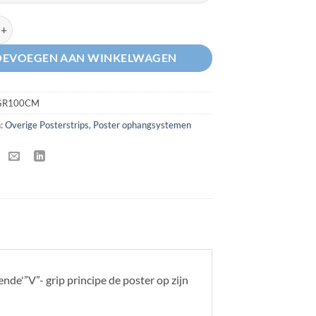
angprofiel SPV- 100cm aantal
OEVOEGEN AAN WINKELWAGEN
GR100CM
n:
Overige Posterstrips
,
Poster ophangsystemen
de'”V”- grip principe de poster op zijn