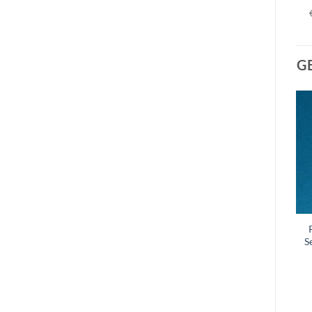
G
Poster Ophangsysteem
Poster Ophangsysteem
SealaSmartClip 160cm
SealaSmartClip 100cm
S
set
set
€
17.95
€
9.80
(excl. btw)
(excl. btw)