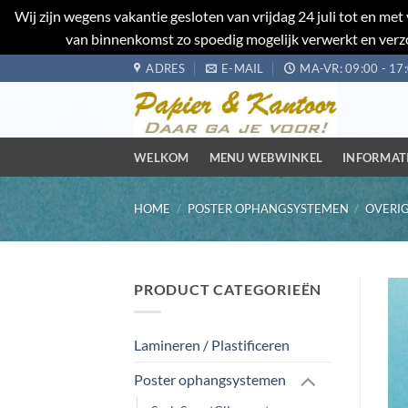
Wij zijn wegens vakantie gesloten van vrijdag 24 juli tot en m
van binnenkomst zo spoedig mogelijk verwerkt en verzo
Ga
ADRES
E-MAIL
MA-VR: 09:00 - 17
naar
inhoud
WELKOM
MENU WEBWINKEL
INFORMAT
HOME
/
POSTER OPHANGSYSTEMEN
/
OVERIG
PRODUCT CATEGORIEËN
Lamineren / Plastificeren
Poster ophangsystemen