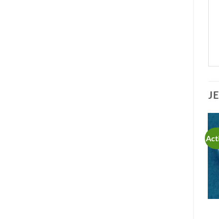
J
Act