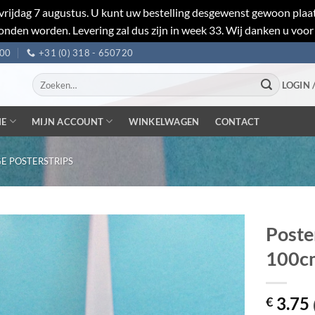
et vrijdag 7 augustus. U kunt uw bestelling desgewenst gewoon pl
nden worden. Levering zal dus zijn in week 33. Wij danken u voor
:00
+31 (0) 318 - 650720
Zoeken
LOGIN 
naar:
IE
MIJN ACCOUNT
WINKELWAGEN
CONTACT
E POSTERSTRIPS
Poste
100c
3.75
€