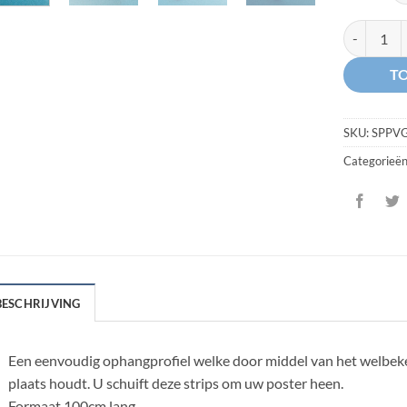
Poster Oph
T
SKU:
SPPV
Categorieë
BESCHRIJVING
Een eenvoudig ophangprofiel welke door middel van het welbeken
plaats houdt. U schuift deze strips om uw poster heen.
Formaat 100cm lang