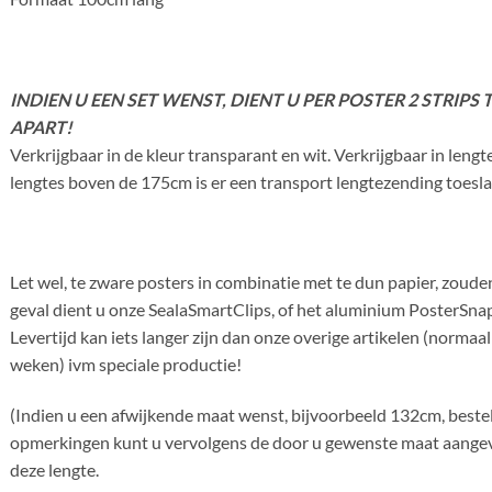
INDIEN U EEN SET WENST, DIENT U PER POSTER 2 STRIP
APART!
Verkrijgbaar in de kleur transparant en wit. Verkrijgbaar in leng
lengtes boven de 175cm is er een transport lengtezending toesla
Let wel, te zware posters in combinatie met te dun papier, zouden
geval dient u onze SealaSmartClips, of het aluminium PosterSnap
Levertijd kan iets langer zijn dan onze overige artikelen (norma
weken) ivm speciale productie!
(Indien u een afwijkende maat wenst, bijvoorbeeld 132cm, beste
opmerkingen kunt u vervolgens de door u gewenste maat aangeve
deze lengte.