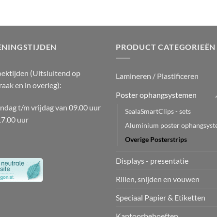
ENINGSTIJDEN
PRODUCT CATEGORIEËN
ektijden (Uitsluitend op
Lamineren / Plastificeren
raak en in overleg):
Poster ophangsystemen
dag t/m vrijdag van 09.00 uur
SealaSmartClips - sets
17.00 uur
Aluminium poster ophangsys
Overige Posterstrips
Displays - presentatie
Rillen, snijden en vouwen
Speciaal Papier & Etiketten
Kantoorbehoeften