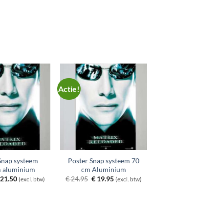
Actie!
Snap systeem
Poster Snap systeem 70
 aluminium
cm Aluminium
orspronkelijke
Huidige
Oorspronkelijke
Huidige
21.50
€
24.95
€
19.95
(excl. btw)
(excl. btw)
ijs
prijs
prijs
prijs
as:
is:
was:
is:
 26.95.
€ 21.50.
€ 24.95.
€ 19.95.