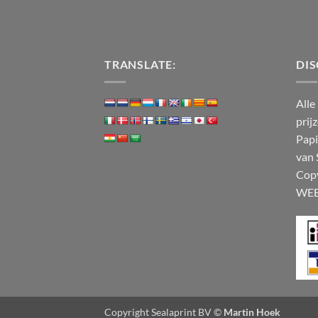
TRANSLATE:
DIS
Alle
prij
Papi
van 
Cop
WE
Copyright Sealaprint BV ©
Martin Hoek