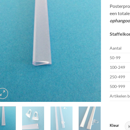
Posterprof
een total
ophangoo
Staffelko
Aantal
50-99
100-249
250-499
500-999
Artikelen 
Kleur