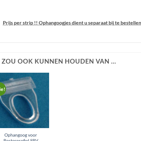
Prijs per strip !! Ophangoogjes dient u separaat bij te bestell
E ZOU OOK KUNNEN HOUDEN VAN …
ie!
Ophangoog voor
Posterprofiel SPV