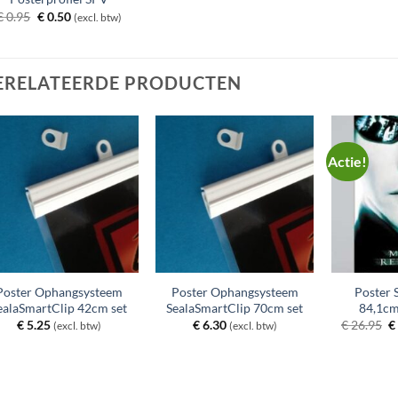
Oorspronkelijke
Huidige
€
0.95
€
0.50
(excl. btw)
prijs
prijs
was:
is:
€ 0.95.
€ 0.50.
ERELATEERDE PRODUCTEN
Actie!
Poster Ophangsysteem
Poster Ophangsysteem
Poster 
ealaSmartClip 42cm set
SealaSmartClip 70cm set
84,1cm
O
€
5.25
€
6.30
€
26.95
€
(excl. btw)
(excl. btw)
pr
w
€