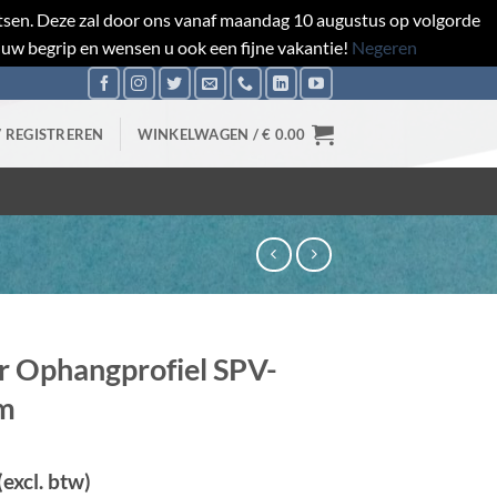
aatsen. Deze zal door ons vanaf maandag 10 augustus op volgorde
 uw begrip en wensen u ook een fijne vakantie!
Negeren
/ REGISTREREN
WINKELWAGEN /
€
0.00
r Ophangprofiel SPV-
m
(excl. btw)