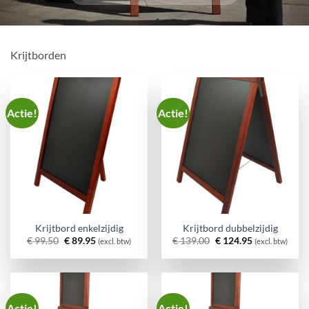
Krijtborden
Actie!
Actie!
Krijtbord enkelzijdig
Krijtbord dubbelzijdig
Oorspronkelijke
Huidige
Oorspronkelijke
Huidige
€
99.50
€
89.95
€
139.00
€
124.95
(excl. btw)
(excl. btw)
prijs
prijs
prijs
prijs
was:
is:
was:
is:
€ 99.50.
€ 89.95.
€ 139.00.
€ 124.95.
Actie!
Actie!