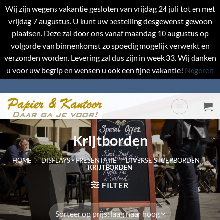
Wij zijn wegens vakantie gesloten van vrijdag 24 juli tot en met
vrijdag 7 augustus. U kunt uw bestelling desgewenst gewoon
plaatsen. Deze zal door ons vanaf maandag 10 augustus op
volgorde van binnenkomst zo spoedig mogelijk verwerkt en
verzonden worden. Levering zal dus zijn in week 33. Wij danken
u voor uw begrip en wensen u ook een fijne vakantie!
Negeren
Ga
naar
inhoud
Krijtborden
HOME
/
DISPLAYS - PRESENTATIE
/
DIVERSE STOEPBORDEN
/
KRIJTBORDEN
FILTER