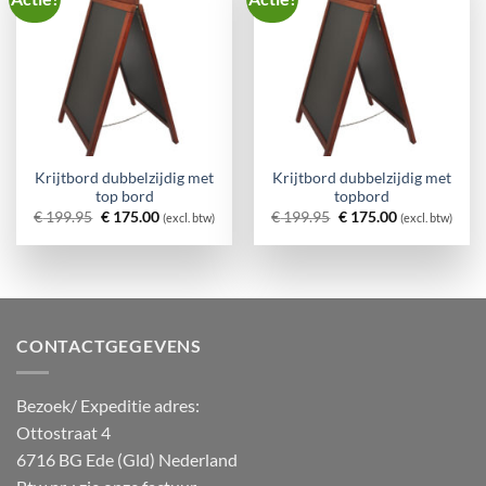
Krijtbord dubbelzijdig met
Krijtbord dubbelzijdig met
top bord
topbord
Oorspronkelijke
Huidige
Oorspronkelijke
Huidige
€
199.95
€
175.00
€
199.95
€
175.00
(excl. btw)
(excl. btw)
prijs
prijs
prijs
prijs
was:
is:
was:
is:
€ 199.95.
€ 175.00.
€ 199.95.
€ 175.00.
CONTACTGEGEVENS
Bezoek/ Expeditie adres:
Ottostraat 4
6716 BG Ede (Gld) Nederland