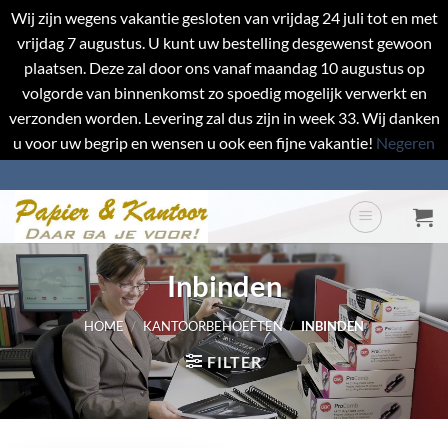
Wij zijn wegens vakantie gesloten van vrijdag 24 juli tot en met
vrijdag 7 augustus. U kunt uw bestelling desgewenst gewoon
plaatsen. Deze zal door ons vanaf maandag 10 augustus op
volgorde van binnenkomst zo spoedig mogelijk verwerkt en
verzonden worden. Levering zal dus zijn in week 33. Wij danken
u voor uw begrip en wensen u ook een fijne vakantie!
Negeren
Ga
naar
inhoud
Inbinden
HOME
/
KANTOORBEHOEFTEN
/
INBINDEN
FILTER