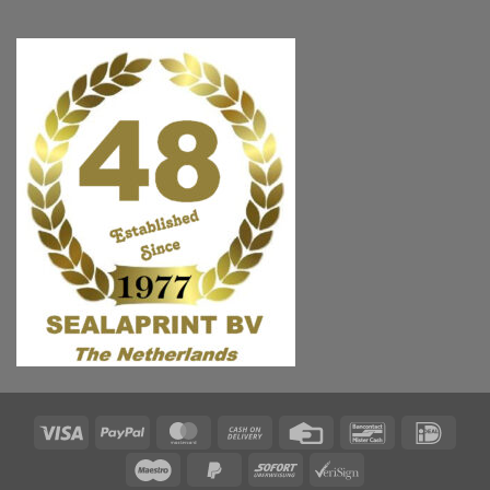
Visa
PayPal
MasterCard
Cash
Credit
Bancontact
IDeal
On
Card
Maestro
PayPal
Sofort
VeriSign
Delivery