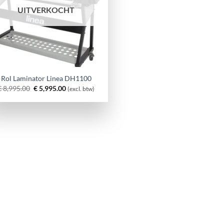
UITVERKOCHT
Rol Laminator Linea DH1100
Oorspronkelijke
Huidige
€
8,995.00
€
5,995.00
(excl. btw)
prijs
prijs
was:
is:
€ 8,995.00.
€ 5,995.00.