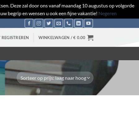
aatsen. Deze zal door ons vanaf maandag 10 augustus op volgorde
 uw begrip en wensen u ook een fijne vakantie!
Negeren
/ REGISTREREN
WINKELWAGEN /
€
0.00