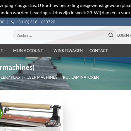
et vrijdag 7 augustus. U kunt uw bestelling desgewenst gewoon pl
nden worden. Levering zal dus zijn in week 33. Wij danken u voor
:00
+31 (0) 318 - 650720
Zoeken
LOGIN 
naar:
IE
MIJN ACCOUNT
WINKELWAGEN
CONTACT
ermachines)
EER / PLASTIFICEER MACHINES
/
ROL LAMINATOREN
e!