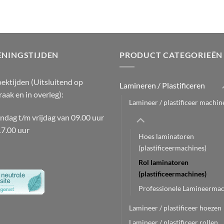
ENINGSTIJDEN
PRODUCT CATEGORIEËN
ektijden (Uitsluitend op
Lamineren / Plastificeren
raak en in overleg):
Lamineer / plastificeer machin
dag t/m vrijdag van 09.00 uur
17.00 uur
Hoes laminatoren
(plastificeermachines)
Rol laminatoren
(plastificeermachines)
Professionele Lamineermac
Lamineer / plastificeer hoezen
Lamineer / plastificeer rollen