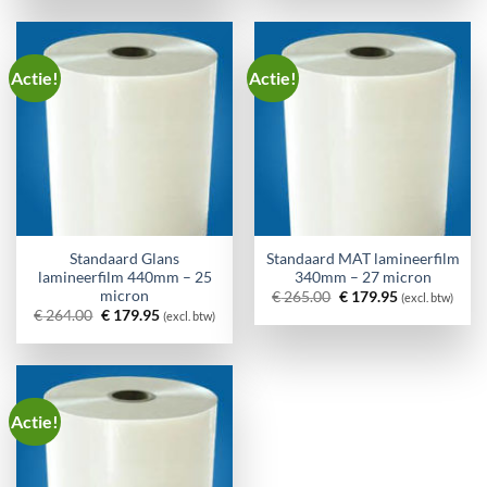
€ 182.40.
€ 129.95.
Actie!
Actie!
Standaard Glans
Standaard MAT lamineerfilm
lamineerfilm 440mm – 25
340mm – 27 micron
micron
Oorspronkelijke
Huidige
€
265.00
€
179.95
(excl. btw)
prijs
prijs
Oorspronkelijke
Huidige
€
264.00
€
179.95
(excl. btw)
was:
is:
prijs
prijs
€ 265.00.
€ 179.95.
was:
is:
€ 264.00.
€ 179.95.
Actie!