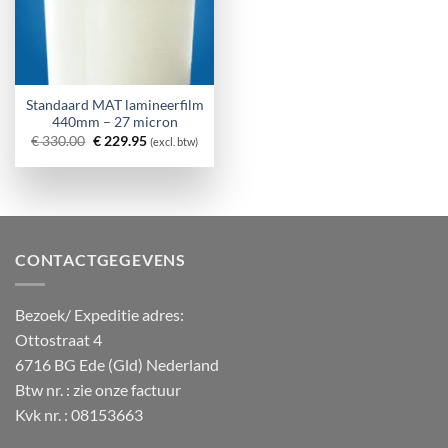
Standaard MAT lamineerfilm
440mm – 27 micron
Oorspronkelijke
Huidige
€
330.00
€
229.95
(excl. btw)
prijs
prijs
was:
is:
€ 330.00.
€ 229.95.
CONTACTGEGEVENS
Bezoek/ Expeditie adres:
Ottostraat 4
6716 BG Ede (Gld) Nederland
Btw nr. : zie onze factuur
Kvk nr. : 08153663