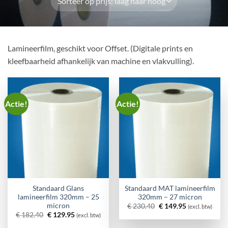
Lamineerfilm, geschikt voor Offset. (Digitale prints en
kleefbaarheid afhankelijk van machine en vlakvulling).
Actie!
Actie!
Standaard Glans
Standaard MAT lamineerfilm
lamineerfilm 320mm – 25
320mm – 27 micron
micron
Oorspronkelijke
Huidige
€
230.40
€
149.95
(excl. btw)
prijs
prijs
Oorspronkelijke
Huidige
€
182.40
€
129.95
(excl. btw)
was:
is:
prijs
prijs
€ 230.40.
€ 149.95.
was:
is: