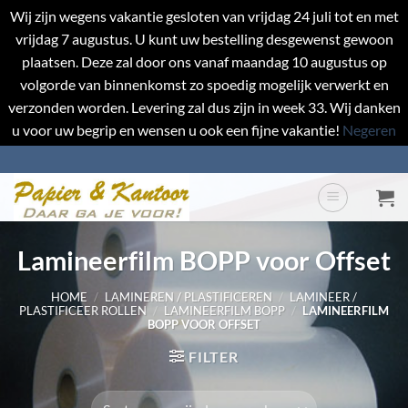
Wij zijn wegens vakantie gesloten van vrijdag 24 juli tot en met
vrijdag 7 augustus. U kunt uw bestelling desgewenst gewoon
plaatsen. Deze zal door ons vanaf maandag 10 augustus op
volgorde van binnenkomst zo spoedig mogelijk verwerkt en
verzonden worden. Levering zal dus zijn in week 33. Wij danken
u voor uw begrip en wensen u ook een fijne vakantie!
Negeren
Ga
naar
inhoud
Lamineerfilm BOPP voor Offset
HOME
/
LAMINEREN / PLASTIFICEREN
/
LAMINEER /
PLASTIFICEER ROLLEN
/
LAMINEERFILM BOPP
/
LAMINEERFILM
BOPP VOOR OFFSET
FILTER