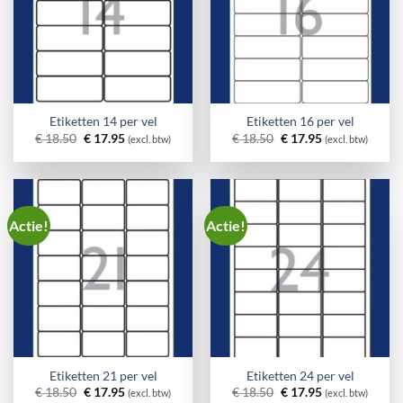
Etiketten 14 per vel
Etiketten 16 per vel
Oorspronkelijke
Huidige
Oorspronkelijke
Huidige
€
18.50
€
17.95
€
18.50
€
17.95
(excl. btw)
(excl. btw)
prijs
prijs
prijs
prijs
was:
is:
was:
is:
€ 18.50.
€ 17.95.
€ 18.50.
€ 17.95.
Actie!
Actie!
Etiketten 21 per vel
Etiketten 24 per vel
Oorspronkelijke
Huidige
Oorspronkelijke
Huidige
€
18.50
€
17.95
€
18.50
€
17.95
(excl. btw)
(excl. btw)