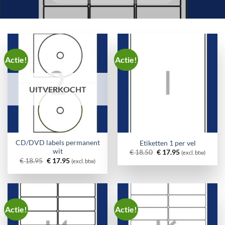
Actie!
Actie!
UITVERKOCHT
CD/DVD labels permanent
Etiketten 1 per vel
wit
Oorspronkelijke
Huidige
€
18.50
€
17.95
(excl. btw)
prijs
prijs
Oorspronkelijke
Huidige
€
18.95
€
17.95
(excl. btw)
was:
is:
prijs
prijs
€ 18.50.
€ 17.95.
was:
is:
€ 18.95.
€ 17.95.
Actie!
Actie!