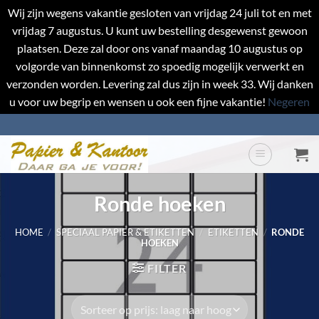
Wij zijn wegens vakantie gesloten van vrijdag 24 juli tot en met
vrijdag 7 augustus. U kunt uw bestelling desgewenst gewoon
plaatsen. Deze zal door ons vanaf maandag 10 augustus op
volgorde van binnenkomst zo spoedig mogelijk verwerkt en
verzonden worden. Levering zal dus zijn in week 33. Wij danken
u voor uw begrip en wensen u ook een fijne vakantie!
Negeren
Ga
naar
inhoud
Ronde hoeken
HOME
/
SPECIAAL PAPIER & ETIKETTEN
/
ETIKETTEN
/
RONDE
HOEKEN
FILTER