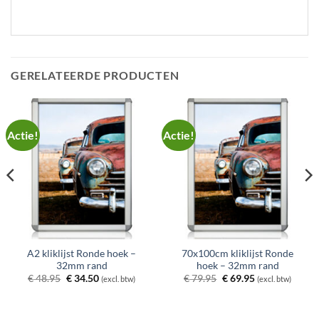
GERELATEERDE PRODUCTEN
Actie!
Actie!
A2 kliklijst Ronde hoek –
70x100cm kliklijst Ronde
32mm rand
hoek – 32mm rand
Oorspronkelijke
Huidige
Oorspronkelijke
Huidige
€
48.95
€
34.50
€
79.95
€
69.95
(excl. btw)
(excl. btw)
prijs
prijs
prijs
prijs
was:
is:
was:
is:
€ 48.95.
€ 34.50.
€ 79.95.
€ 69.95.