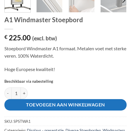
A1 Windmaster Stoepbord
225.00
€
(excl. btw)
Stoepbord Windmaster A1 formaat. Metalen voet met sterke
veren. 100% Waterdicht.
Hoge Europese kwaliteit!
Beschikbaar via nabestelling
A1 Windmaster Stoepbord aantal
TOEVOEGEN AAN WINKELWAGEN
SKU:
SPSTWA1
Categorieën:
Displays - presentatie
,
Diverse Stoepborden
,
Windmasters