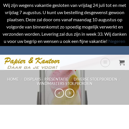
Wij zijn wegens vakantie gesloten van vrijdag 24 juli tot en met
vrijdag 7 augustus. U kunt uw bestelling desgewenst gewoon
plaatsen. Deze zal door ons vanaf maandag 10 augustus op
volgorde van binnenkomst zo spoedig mogelijk verwerkt en
verzonden worden. Levering zal dus zijn in week 33. Wij danken
u voor uw begrip en wensen u ook een fijne vakantie!
Negeren
Ga
naar
inhoud
HOME
/
DISPLAYS - PRESENTATIE
/
DIVERSE STOEPBORDEN
/
WINDMASTERS STOEPBORDEN