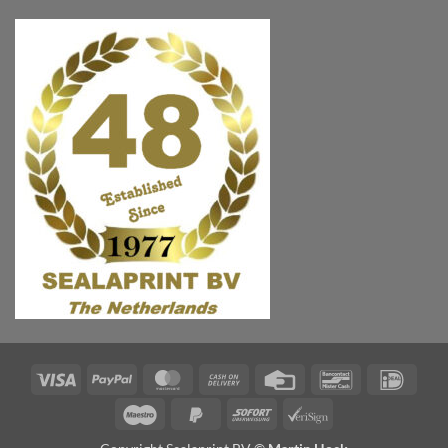
Visa
PayPal
MasterCard
Cash
Credit
Bancontact
IDeal
On
Card
Maestro
PayPal
Sofort
VeriSign
Delivery
2