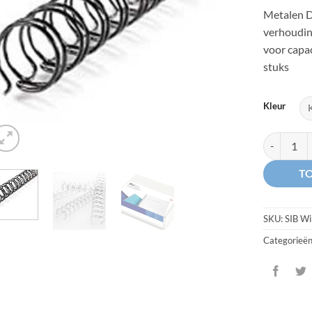
Metalen 
verhoudin
voor capac
stuks
Kleur
Metalen Dra
T
SKU:
SIB W
Categorieë