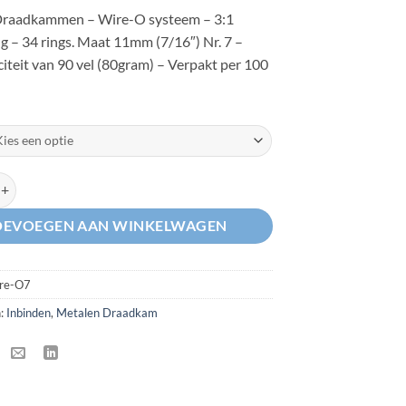
prijs
prijs
Draadkammen – Wire-O systeem – 3:1
was:
is:
g – 34 rings. Maat 11mm (7/16″) Nr. 7 –
€ 31.50.
€ 28.44.
iteit van 90 vel (80gram) – Verpakt per 100
adkam nr. 7 - 11mm - 34 rings aantal
OEVOEGEN AAN WINKELWAGEN
ire-O7
n:
Inbinden
,
Metalen Draadkam