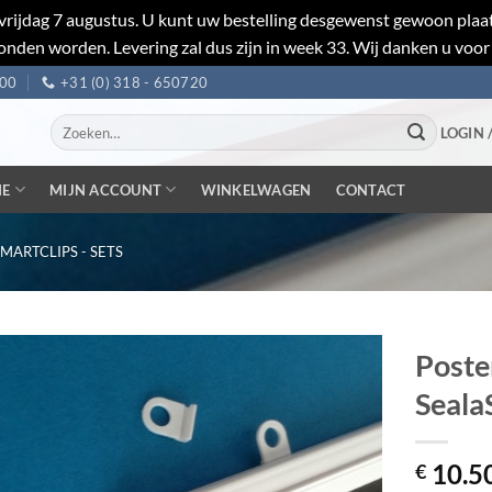
et vrijdag 7 augustus. U kunt uw bestelling desgewenst gewoon pl
nden worden. Levering zal dus zijn in week 33. Wij danken u voor
:00
+31 (0) 318 - 650720
Zoeken
LOGIN 
naar:
IE
MIJN ACCOUNT
WINKELWAGEN
CONTACT
MARTCLIPS - SETS
Poste
Seala
10.5
€