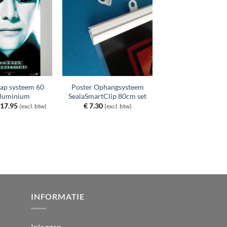
nap systeem 60
Poster Ophangsysteem
luminium
SealaSmartClip 80cm set
orspronkelijke
Huidige
17.95
€
7.30
(excl. btw)
(excl. btw)
ijs
prijs
as:
is:
 23.95.
€ 17.95.
INFORMATIE
Inloggen