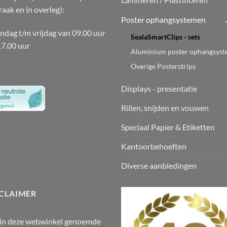
raak en in overleg):
Poster ophangsystemen
dag t/m vrijdag van 09.00 uur
SealaSmartClips - sets
17.00 uur
Aluminium poster ophangsys
Overige Posterstrips
Displays - presentatie
Rillen, snijden en vouwen
Speciaal Papier & Etiketten
Kantoorbehoeften
Diverse aanbiedingen
CLAIMER
 in deze webwinkel genoemde