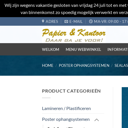
Wij zijn wegens vakantie gesloten van vrijdag 24 juli tot en m
van binnenkomst zo spoedig mogelijk verwerkt en verzo
Ga
ADRES
E-MAIL
MA-VR: 09:00 - 17
naar
inhoud
WELKOM
MENU WEBWINKEL
INFORMAT
HOME
/
POSTER OPHANGSYSTEMEN
/
SEALAS
PRODUCT CATEGORIEËN
Lamineren / Plastificeren
Poster ophangsystemen