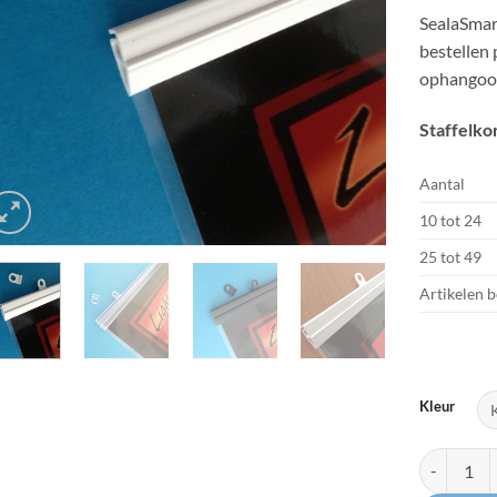
SealaSmar
bestellen p
ophangoo
Staffelko
Aantal
10 tot 24
25 tot 49
Artikelen 
Kleur
Poster Oph