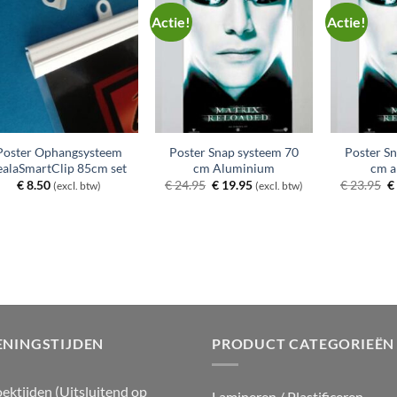
Actie!
Actie!
Poster Ophangsysteem
Poster Snap systeem 70
Poster S
ealaSmartClip 85cm set
cm Aluminium
cm a
Oorspronkelijke
Huidige
O
€
8.50
€
24.95
€
19.95
€
23.95
€
(excl. btw)
(excl. btw)
prijs
prijs
pr
was:
is:
w
€ 24.95.
€ 19.95.
€
ENINGSTIJDEN
PRODUCT CATEGORIEËN
ektijden (Uitsluitend op
Lamineren / Plastificeren