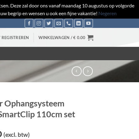
aatsen. Deze zal door ons vanaf maandag 10 augustus op volgorde
 uw begrip en wensen u ook een fijne vakantie!
Negeren
/ REGISTREREN
WINKELWAGEN /
€
0.00
r Ophangsysteem
SmartClip 110cm set
0
(excl. btw)