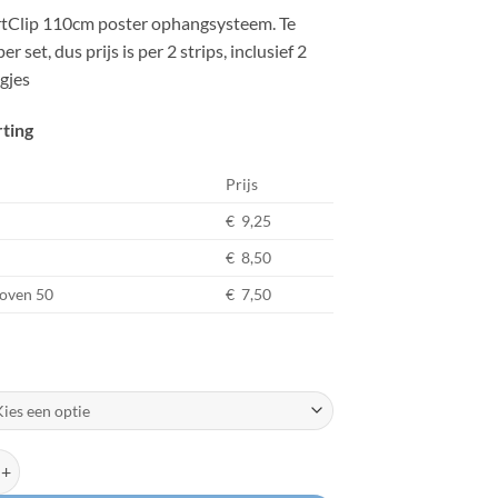
tClip 110cm poster ophangsysteem. Te
er set, dus prijs is per 2 strips, inclusief 2
gjes
rting
Prijs
€ 9,25
€ 8,50
boven 50
€ 7,50
angsysteem SealaSmartClip 110cm set aantal