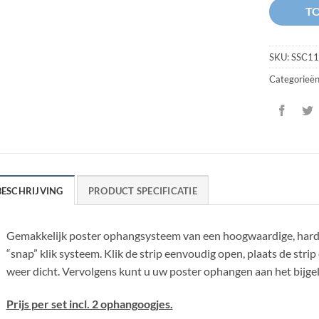
T
SKU:
SSC11
Categorieë
BESCHRIJVING
PRODUCT SPECIFICATIE
Gemakkelijk poster ophangsysteem van een hoogwaardige, hard k
“snap” klik systeem. Klik de strip eenvoudig open, plaats de strip
weer dicht. Vervolgens kunt u uw poster ophangen aan het bijge
Prijs per set incl. 2 ophangoogjes.